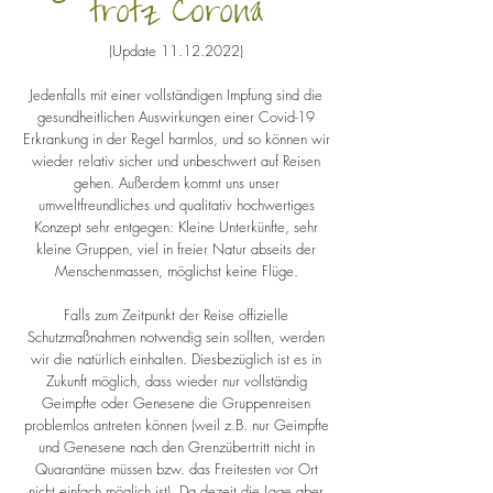
trotz Corona
(Update
11.12.2022)
Jedenfalls mit einer vollständigen Impfung sind die
gesundheitlichen Auswirkungen einer Covid-19
Erkrankung in der Regel harmlos, und so können wir
wieder relativ sicher und unbeschwert auf Reisen
gehen. Außerdem kommt uns unser
umweltfreundliches und qualitativ hochwertiges
Konzept sehr entgegen: Kleine Unterkünfte, sehr
kleine Gruppen, viel in freier Natur abseits der
Menschenmassen, möglichst keine Flüge.
Falls zum Zeitpunkt der Reise offizielle
Schutzmaßnahmen notwendig sein sollten, werden
wir die natürlich einhalten. Diesbezüglich ist es in
Zukunft möglich, dass wieder nur vollständig
Geimpfte oder Genesene die Gruppenreisen
problemlos antreten können (weil z.B. nur Geimpfte
und Genesene nach den Grenzübertritt nicht in
Quarantäne müssen bzw. das Freitesten vor Ort
nicht einfach möglich ist). Da dezeit die Lage aber