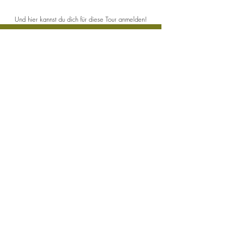
Und hier kannst du dich für diese Tour anmelden!
Und hier geht's zu allen Reisen...
Noch freie Plätze!
GREAT AFRICAN JOURNEY
13.10. - 10.11.26