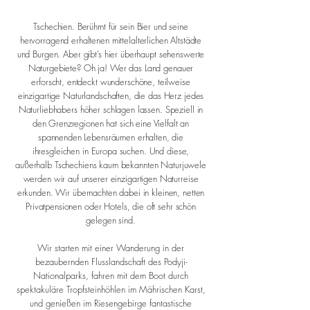
Tschechien. Berühmt für sein Bier und seine
hervorragend erhaltenen mittelalterlichen Altstädte
und Burgen. Aber gibt’s hier überhaupt sehenswerte
Naturgebiete? Oh ja! Wer das Land genauer
erforscht, entdeckt wunderschöne, teilweise
einzigartige Naturlandschaften, die das Herz jedes
Naturliebhabers höher schlagen lassen. Speziell in
den Grenzregionen hat sich eine Vielfalt an
spannenden Lebensräumen erhalten, die
ihresgleichen in Europa suchen. Und diese,
außerhalb Tschechiens kaum bekannten Naturjuwele
werden wir auf unserer einzigartigen Naturreise
erkunden. Wir übernachten dabei in kleinen, netten
Privatpensionen oder Hotels, die oft sehr schön
gelegen sind.
Wir starten mit einer Wanderung in der
bezaubernden Flusslandschaft des Podyji-
Nationalparks, fahren mit dem Boot durch
spektakuläre Tropfsteinhöhlen im Mährischen Karst,
und genießen im Riesengebirge fantastische