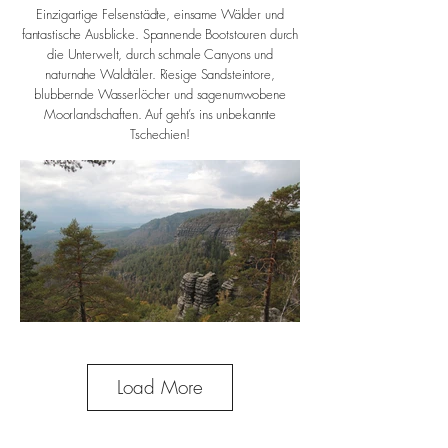
Einzigartige Felsenstädte, einsame Wälder und
fantastische Ausblicke. Spannende Bootstouren durch
die Unterwelt, durch schmale Canyons und
naturnahe Waldtäler. Riesige Sandsteintore,
blubbernde Wasserlöcher und sagenumwobene
Moorlandschaften. Auf geht’s ins unbekannte
Tschechien!
Load More