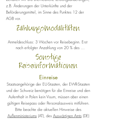
z.B. Änderungen der Unterkünfte und der
Beförderungsmittel, im Sinne des Punktes 12 der
AGB vor.
Zahlungsmodalitäten
Anmeldeschluss: 3 Wochen vor Reisebeginn. Erst 
nach erfolgter Anzahlung von 20 % des 
Reisepreises ist die Anmeldung verbindlich. 
Sonstige
Achtung, beschränkte Teilnehmerzahl! Die freien 
Reiseinformationen
Plätze werden nach Eingangsdatum der Anzahlung 
vergeben. Die Restzahlung erfolgt 20 Tage vor 
Reisebeginn.

Einreise
Staatsangehörige der EU-Staaten, der EWR-Staaten
Sollte bis 20 Tage vor Beginn der Reise die 
und der Schweiz benötigen für die Einreise und den
Mindestteilnehmerzahl von 6 Personen nicht erreicht 
Aufenthalt in Polen kein Visum, müssen aber einen
werden, wird die Tour abgesagt oder verschoben 
gültigen Reisepass oder Personalausweis mitführen.
(außer es akzeptieren alle Teilnehmer den höheren 
Bitte beachte die aktuellen Hinweise des
Aufpreis).

Außenministeriums
(AT), des
Auswärtigen Amts
(DE)
bzw. des
Es gelten die Allgemeinen Reise- und 
Eidgenössischen Departements für
Stornobedingungen sowie die 
auswärtige Angelegenheiten
(CH).
Kundengeldabsicherung vom Reiseveranstalter 