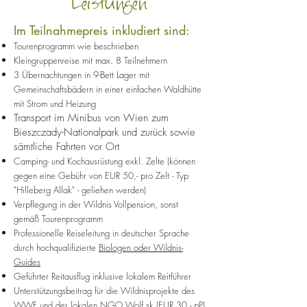
Leistungen
Im Teilnahmepreis inkludiert sind:
Tourenprogramm wie beschrieben
Kleingruppenreise mit max. 8 Teilnehmern
3 Übernachtungen in 9-Bett Lager mit
Gemeinschaftsbädern in einer einfachen Waldhütte
mit Strom und Heizung
Transport im Minibus von Wien zum
Bieszczady-Nationalpark und zurück sowie
sämtliche Fahrten vor Ort
Camping- und Kochausrüstung exkl. Zelte (können
gegen eine Gebühr von EUR 50,- pro Zelt - Typ
"Hilleberg Allak" - geliehen werden)
Verpflegung in der Wildnis Vollpension, sonst
gemäß Tourenprogramm
Professionelle Reiseleitung in deutscher Sprache
durch hochqualifizierte
Biologen oder Wildnis-
Guides
Geführter Reitausflug inklusive lokalem Reitführer
Unterstützungsbeitrag für die Wildnisprojekte des
WWF und der lokalen NGO Wolf.sk (EUR 30,- pP)