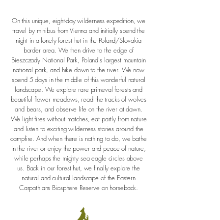
On this unique, eight-day wilderness expedition, we
travel by minibus from Vienna and initially spend the
night in a lonely forest hut in the Poland/Slovakia
border area. We then drive to the edge of
Bieszczady National Park, Poland's largest mountain
national park, and hike down to the river. We now
spend 5 days in the middle of this wonderful natural
landscape. We explore rare primeval forests and
beautiful flower meadows, read the tracks of wolves
and bears, and observe life on the river at dawn.
We light fires without matches, eat partly from nature
and listen to exciting wilderness stories around the
campfire. And when there is nothing to do, we bathe
in the river or enjoy the power and peace of nature,
while perhaps the mighty sea eagle circles above
us. Back in our forest hut, we finally explore the
natural and cultural landscape of the Eastern
Carpathians Biosphere Reserve on horseback.