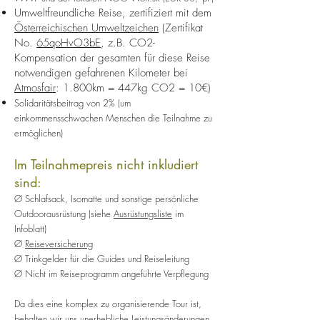
Umweltfreundliche Reise, zertifiziert mit dem
Österreichischen Umweltzeichen
(Zertifikat
No.
65qoHvO3bE
, z.B. CO2-
Kompensation der gesamten für diese Reise
notwendigen gefahrenen Kilometer bei
Atmosfair
: 1.800km = 447kg CO2 = 10€)
Solidaritätsbeitrag von 2% (um
einkommensschwachen Menschen die Teilnahme zu
ermöglichen)
Im Teilnahmepreis nicht inkludiert
sind:
Ø Schlafsack, Isomatte und sonstige persönliche
Outdoorausrüstung (siehe
Ausrüstungsliste
im
Infoblatt)
Ø
Reiseversicherung
Ø Trinkgelder für die Guides und Reiseleitung
Ø Nicht im Reiseprogramm angeführte Verpflegung
Da dies eine komplex zu organisierende Tour ist,
behalten wir uns unerhebliche Leistungsänderungen,