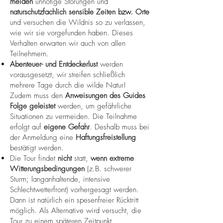
meiden
unnötige Störungen und
naturschutzfachlich sensible Zeiten bzw. Orte
und versuchen die Wildnis so zu verlassen,
wie wir sie vorgefunden haben. Dieses
Verhalten erwarten wir auch von allen
Teilnehmern.
Abenteuer- und Entdeckerlust
werden
vorausgesetzt, wir streifen schließlich
mehrere Tage durch die wilde Natur!
Zudem muss den
Anweisungen des Guides
Folge geleistet
werden, um gefährliche
Situationen zu vermeiden. Die Teilnahme
erfolgt auf
eigene Gefahr
. Deshalb muss bei
der Anmeldung eine
Haftungsfreistellung
bestätigt werden.
Die Tour findet
nicht
statt,
wenn extreme
Witterungsbedingungen
(z.B. schwerer
Sturm; langanhaltende, intensive
Schlechtwetterfront) vorhergesagt werden.
Dann ist natürlich ein spesenfreier Rücktritt
möglich. Als Alternative wird versucht, die
Tour zu einem späteren Zeitpunkt